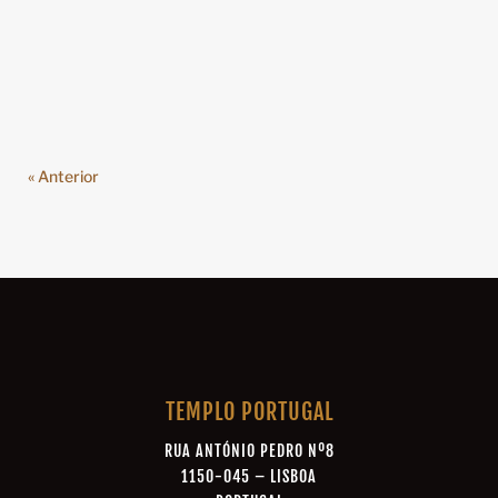
O Círculo de Estudos Bento Espinoza / RLIBE e os seus
Grandes Preceptores, Prof. Dr. Fernando Casqueira e
Eng. Paulo...
« Anterior
TEMPLO PORTUGAL
RUA ANTÓNIO PEDRO Nº8
1150-045 – LISBOA