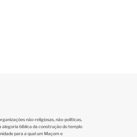
 si próprio? Esta Utopia real é feita da materialização do espírito n
 Quer, o Homem Sonha, a Obra nasce!
3
ganizações não-religiosas, não-políticas,
a alegoria bíblica da construção do templo
nidade para a qual um Maçom e