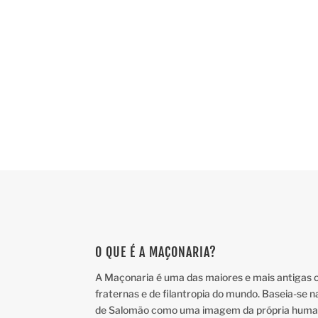
Sente-se preparado para ser uma melhor versão de
matéria pois como disse Fernando Pessoa: Deus
O QUE É A MAÇONARIA?
A Maçonaria é uma das maiores e mais antigas or
fraternas e de filantropia do mundo. Baseia-se n
de Salomão como uma imagem da própria huma