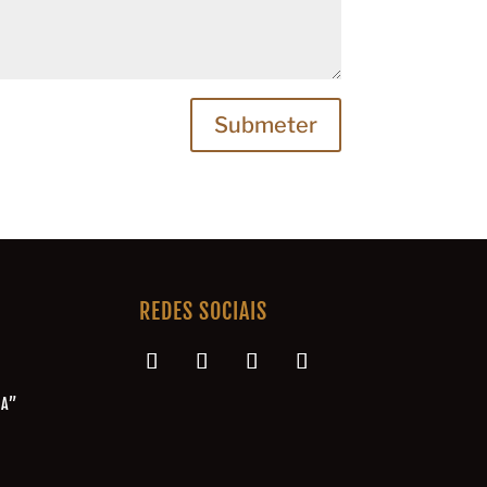
Submeter
REDES SOCIAIS
NA”