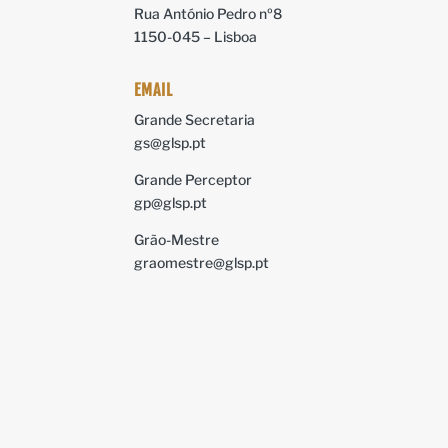
Rua António Pedro nº8
1150-045 – Lisboa
EMAIL
Grande Secretaria
gs@glsp.pt
Grande Perceptor
gp@glsp.pt
Grão-Mestre
graomestre@glsp.pt