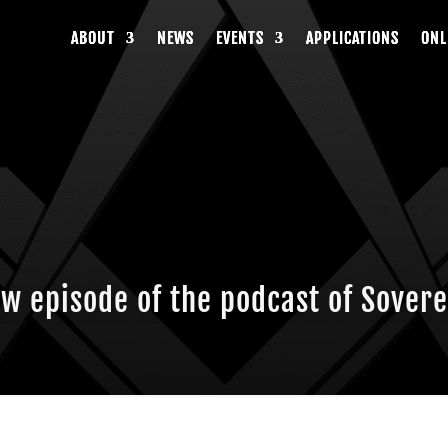
ABOUT
ABOUT
ABOUT
NEWS
NEWS
NEWS
EVENTS
EVENTS
EVENTS
APPLICATIONS
APPLICATIONS
APPLICATIONS
ONL
ONL
ONL
w episode of the podcast of Sovere