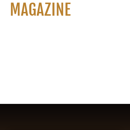
MAGAZINE
Read the full digital versions of all
issues of the magazine.
3